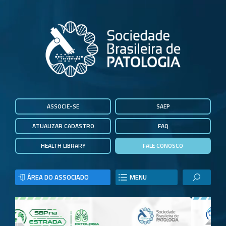
ASSOCIE-SE
SAEP
ATUALIZAR CADASTRO
FAQ
HEALTH LIBRARY
FALE CONOSCO
ÁREA DO ASSOCIADO
MENU