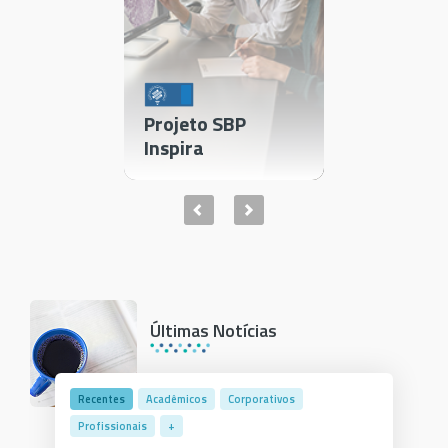
 and
ental
Projeto SBP
gy
Inspira
SBP na m
Últimas Notícias
Recentes
Acadêmicos
Corporativos
Profissionais
+