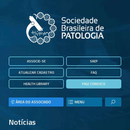
ASSOCIE-SE
SAEP
ATUALIZAR CADASTRO
FAQ
HEALTH LIBRARY
FALE CONOSCO
ÁREA DO ASSOCIADO
MENU
Notícias