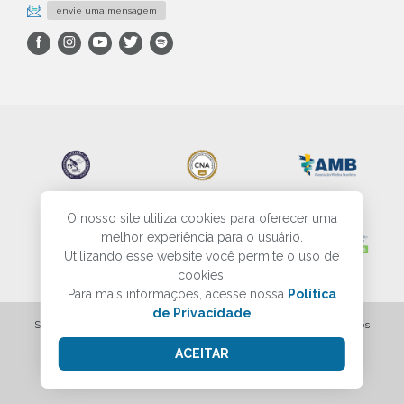
envie uma mensagem
O nosso site utiliza cookies para oferecer uma
melhor experiência para o usuário.
Utilizando esse website você permite o uso de
cookies.
Para mais informações, acesse nossa
Política
de Privacidade
SBP - Sociedade Brasileira de Patologia - Todos os direitos reservados
ACEITAR
Criação do site