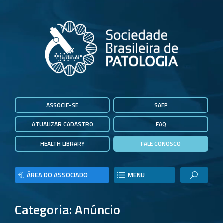
ASSOCIE-SE
SAEP
ATUALIZAR CADASTRO
FAQ
HEALTH LIBRARY
FALE CONOSCO
ÁREA DO ASSOCIADO
MENU
Categoria: Anúncio