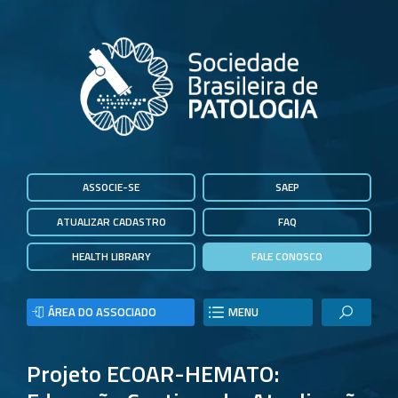
ASSOCIE-SE
SAEP
ATUALIZAR CADASTRO
FAQ
HEALTH LIBRARY
FALE CONOSCO
ÁREA DO ASSOCIADO
MENU
Projeto ECOAR-HEMATO: