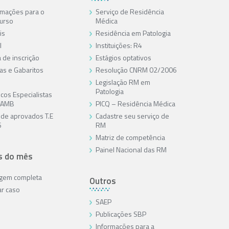
rmações para o
Serviço de Residência
urso
Médica
is
Residência em Patologia
l
Instituições: R4
 de inscrição
Estágios optativos
as e Gabaritos
Resolução CNRM 02/2006
Legislação RM em
Patologia
cos Especialistas
/AMB
PICQ – Residência Médica
a de aprovados T.E
Cadastre seu serviço de
6
RM
Matriz de competência
Painel Nacional das RM
s do mês
agem completa
Outros
ar caso
SAEP
Publicações SBP
Informações para a