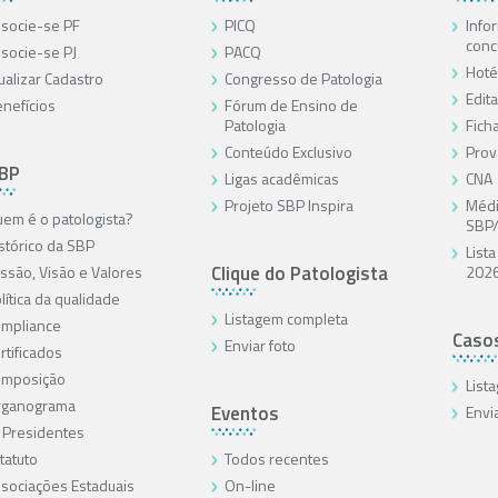
socie-se PF
PICQ
Info
conc
socie-se PJ
PACQ
Hoté
ualizar Cadastro
Congresso de Patologia
Edita
nefícios
Fórum de Ensino de
Patologia
Ficha
Conteúdo Exclusivo
Prov
SBP
Ligas acadêmicas
CNA
Projeto SBP Inspira
Médi
em é o patologista?
SBP
stórico da SBP
List
Clique do Patologista
ssão, Visão e Valores
202
lítica da qualidade
Listagem completa
mpliance
Caso
Enviar foto
rtificados
omposição
List
rganograma
Eventos
Envi
 Presidentes
tatuto
Todos recentes
sociações Estaduais
On-line