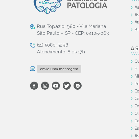
As
As
At
Rua Topázio, 980 - Vila Mariana
Be
São Paulo – SP - CEP: 04105-063
(11) 5080-5298
A 
Atendimento: 8 às 17h
Qu
Hi
envie uma mensagem
Mi
Po
Co
Ce
C
O
Ex
Es
As