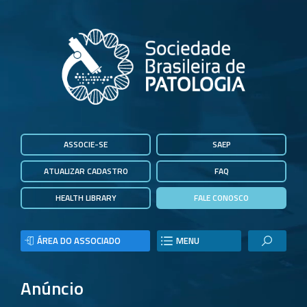
ASSOCIE-SE
SAEP
ATUALIZAR CADASTRO
FAQ
HEALTH LIBRARY
FALE CONOSCO
ÁREA DO ASSOCIADO
MENU
Anúncio