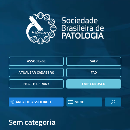
ASSOCIE-SE
SAEP
ATUALIZAR CADASTRO
FAQ
HEALTH LIBRARY
FALE CONOSCO
ÁREA DO ASSOCIADO
MENU
Sem categoria