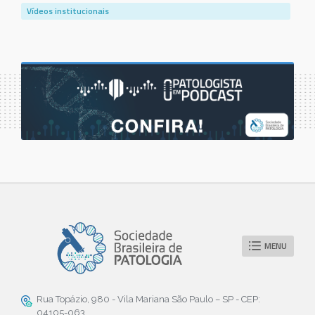
Vídeos institucionais
MENU
Rua Topázio, 980 - Vila Mariana São Paulo – SP - CEP:
04105-063