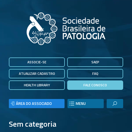
ASSOCIE-SE
SAEP
ATUALIZAR CADASTRO
FAQ
HEALTH LIBRARY
FALE CONOSCO
ÁREA DO ASSOCIADO
MENU
Sem categoria