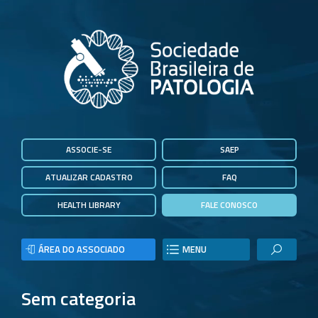
ASSOCIE-SE
SAEP
ATUALIZAR CADASTRO
FAQ
HEALTH LIBRARY
FALE CONOSCO
ÁREA DO ASSOCIADO
MENU
Sem categoria