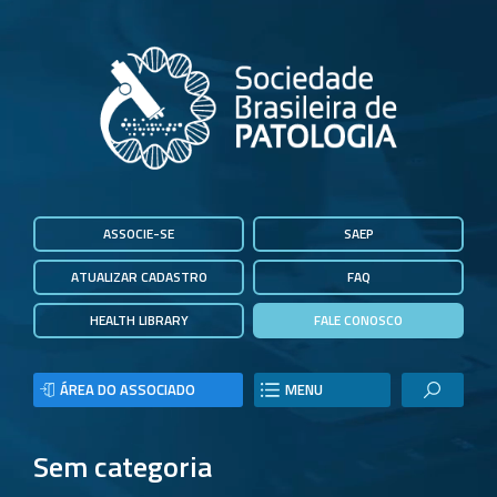
ASSOCIE-SE
SAEP
ATUALIZAR CADASTRO
FAQ
HEALTH LIBRARY
FALE CONOSCO
ÁREA DO ASSOCIADO
MENU
Sem categoria