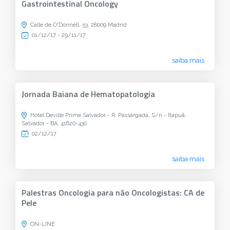
Gastrointestinal Oncology
Calle de O'Donnell, 53, 28009 Madrid
01/12/17 - 29/11/17
saiba mais
Jornada Baiana de Hematopatologia
Hotel Deville Prime Salvador - R. Passárgada, S/n - Itapuã,
Salvador - BA, 41620-430
02/12/17
saiba mais
Palestras Oncologia para não Oncologistas: CA de
Pele
ON-LINE