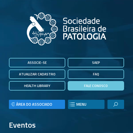
ASSOCIE-SE
SAEP
ATUALIZAR CADASTRO
FAQ
HEALTH LIBRARY
FALE CONOSCO
ÁREA DO ASSOCIADO
MENU
Eventos