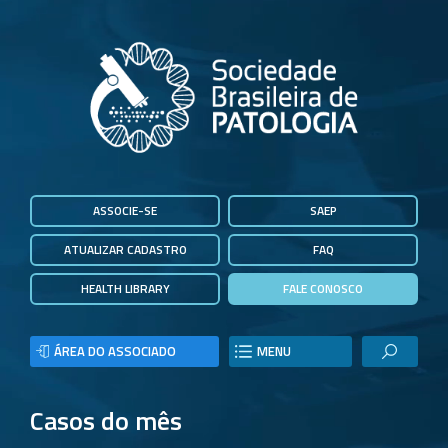
ASSOCIE-SE
SAEP
ATUALIZAR CADASTRO
FAQ
HEALTH LIBRARY
FALE CONOSCO
ÁREA DO ASSOCIADO
MENU
Casos do mês