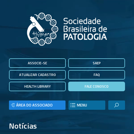
ASSOCIE-SE
SAEP
ATUALIZAR CADASTRO
FAQ
HEALTH LIBRARY
FALE CONOSCO
ÁREA DO ASSOCIADO
MENU
Notícias