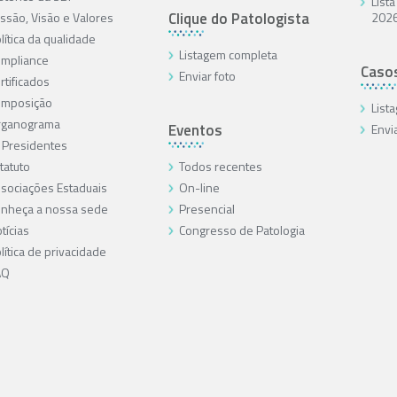
List
Clique do Patologista
ssão, Visão e Valores
202
lítica da qualidade
Listagem completa
mpliance
Caso
Enviar foto
rtificados
omposição
List
rganograma
Eventos
Envi
 Presidentes
tatuto
Todos recentes
sociações Estaduais
On-line
nheça a nossa sede
Presencial
tícias
Congresso de Patologia
lítica de privacidade
AQ