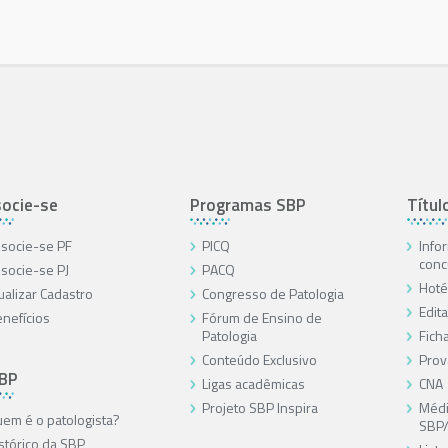
ocie-se
Programas SBP
Títul
socie-se PF
PICQ
Info
conc
socie-se PJ
PACQ
Hoté
ualizar Cadastro
Congresso de Patologia
Edita
nefícios
Fórum de Ensino de
Patologia
Ficha
Conteúdo Exclusivo
Prov
SBP
Ligas acadêmicas
CNA
Projeto SBP Inspira
Médi
em é o patologista?
SBP
stórico da SBP