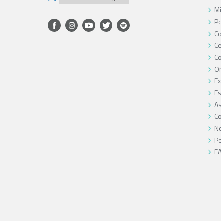
Mi
Po
Co
Ce
C
O
Ex
Es
As
Co
No
Po
F