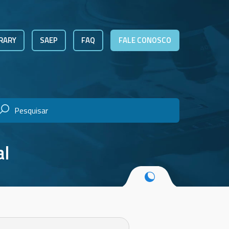
RARY
SAEP
FAQ
FALE CONOSCO
al