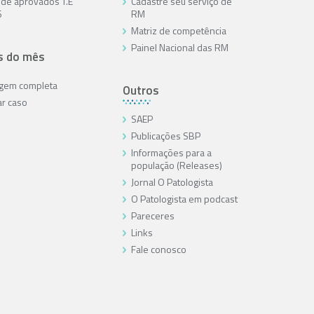
a de aprovados T.E
Cadastre seu serviço de
6
RM
Matriz de competência
Painel Nacional das RM
s do mês
agem completa
Outros
ar caso
SAEP
Publicações SBP
Informações para a
população (Releases)
Jornal O Patologista
O Patologista em podcast
Pareceres
Links
Fale conosco