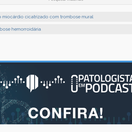
do miocárdio cicatrizado com trombose mural
bose hemorroidária