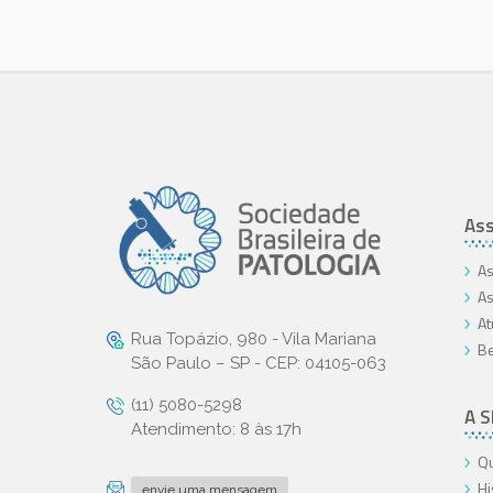
Ass
As
As
At
Rua Topázio, 980 - Vila Mariana
Be
São Paulo – SP - CEP: 04105-063
(11) 5080-5298
A 
Atendimento: 8 às 17h
Qu
Hi
envie uma mensagem