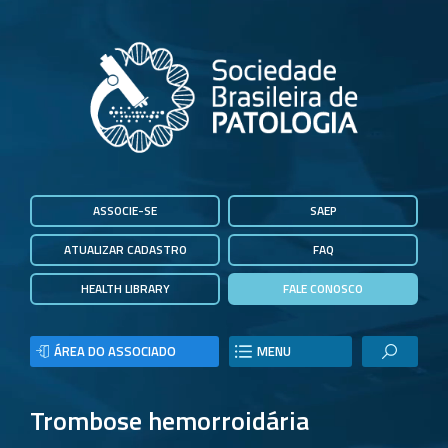
ASSOCIE-SE
SAEP
ATUALIZAR CADASTRO
FAQ
HEALTH LIBRARY
FALE CONOSCO
ÁREA DO ASSOCIADO
MENU
Trombose hemorroidária