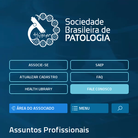
ASSOCIE-SE
SAEP
ATUALIZAR CADASTRO
FAQ
HEALTH LIBRARY
FALE CONOSCO
ÁREA DO ASSOCIADO
MENU
Assuntos Profissionais