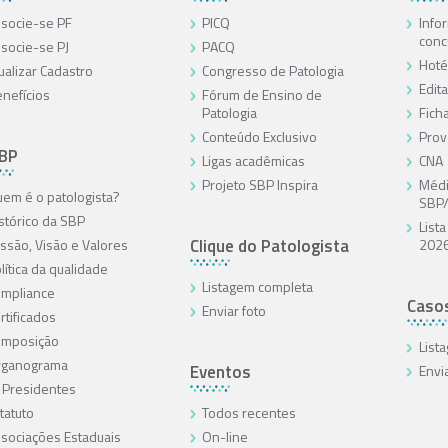
socie-se PF
PICQ
Info
conc
socie-se PJ
PACQ
Hoté
ualizar Cadastro
Congresso de Patologia
Edita
nefícios
Fórum de Ensino de
Patologia
Ficha
Conteúdo Exclusivo
Prov
SBP
Ligas acadêmicas
CNA
Projeto SBP Inspira
Médi
em é o patologista?
SBP
stórico da SBP
List
Clique do Patologista
ssão, Visão e Valores
202
lítica da qualidade
Listagem completa
mpliance
Caso
Enviar foto
rtificados
omposição
List
rganograma
Eventos
Envi
 Presidentes
tatuto
Todos recentes
sociações Estaduais
On-line