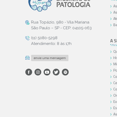
As
As
At
Rua Topázio, 980 - Vila Mariana
Be
São Paulo – SP - CEP: 04105-063
(11) 5080-5298
A 
Atendimento: 8 às 17h
Qu
Hi
envie uma mensagem
Mi
Po
Co
Ce
C
O
Ex
Es
As