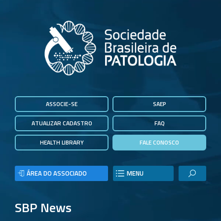
ASSOCIE-SE
SAEP
ATUALIZAR CADASTRO
FAQ
HEALTH LIBRARY
FALE CONOSCO
ÁREA DO ASSOCIADO
MENU
SBP News