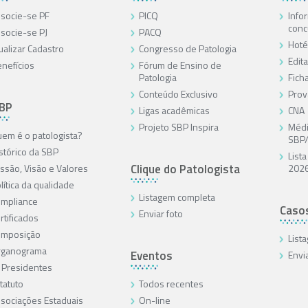
socie-se PF
PICQ
Info
conc
socie-se PJ
PACQ
Hoté
ualizar Cadastro
Congresso de Patologia
Edita
nefícios
Fórum de Ensino de
Patologia
Ficha
Conteúdo Exclusivo
Prov
SBP
Ligas acadêmicas
CNA
Projeto SBP Inspira
Médi
em é o patologista?
SBP
stórico da SBP
List
Clique do Patologista
ssão, Visão e Valores
202
lítica da qualidade
Listagem completa
mpliance
Caso
Enviar foto
rtificados
omposição
List
rganograma
Eventos
Envi
 Presidentes
tatuto
Todos recentes
sociações Estaduais
On-line