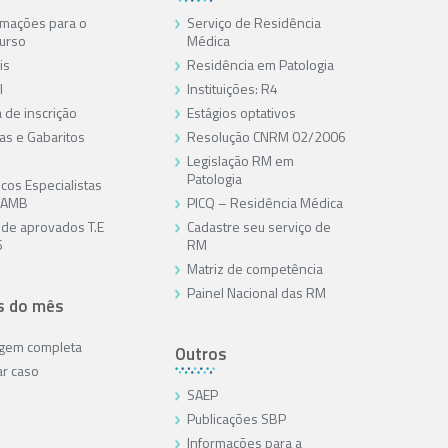
rmações para o
Serviço de Residência
urso
Médica
is
Residência em Patologia
l
Instituições: R4
 de inscrição
Estágios optativos
as e Gabaritos
Resolução CNRM 02/2006
Legislação RM em
Patologia
cos Especialistas
/AMB
PICQ – Residência Médica
a de aprovados T.E
Cadastre seu serviço de
6
RM
Matriz de competência
Painel Nacional das RM
s do mês
agem completa
Outros
ar caso
SAEP
Publicações SBP
Informações para a