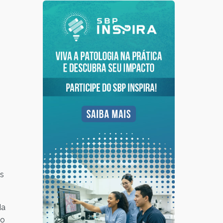
es
da
 o