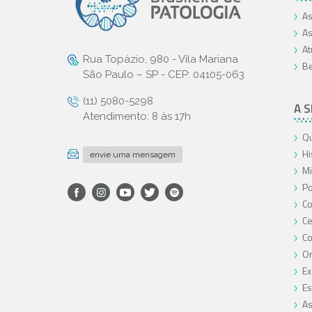
As
As
At
Rua Topázio, 980 - Vila Mariana
Be
São Paulo – SP - CEP: 04105-063
(11) 5080-5298
A 
Atendimento: 8 às 17h
Qu
Hi
envie uma mensagem
Mi
Po
Co
Ce
C
O
Ex
Es
As