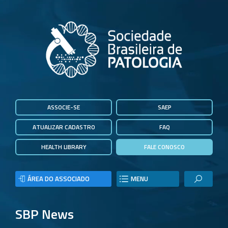
ASSOCIE-SE
SAEP
ATUALIZAR CADASTRO
FAQ
HEALTH LIBRARY
FALE CONOSCO
ÁREA DO ASSOCIADO
MENU
SBP News