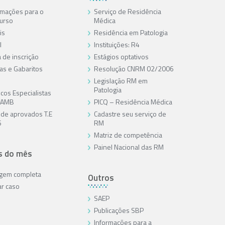
rmações para o
Serviço de Residência
urso
Médica
is
Residência em Patologia
l
Instituições: R4
 de inscrição
Estágios optativos
as e Gabaritos
Resolução CNRM 02/2006
Legislação RM em
Patologia
cos Especialistas
/AMB
PICQ – Residência Médica
a de aprovados T.E
Cadastre seu serviço de
6
RM
Matriz de competência
Painel Nacional das RM
s do mês
agem completa
Outros
ar caso
SAEP
Publicações SBP
Informações para a