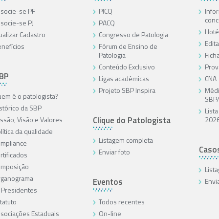
socie-se PF
PICQ
Info
conc
socie-se PJ
PACQ
Hoté
ualizar Cadastro
Congresso de Patologia
Edita
nefícios
Fórum de Ensino de
Patologia
Ficha
Conteúdo Exclusivo
Prov
SBP
Ligas acadêmicas
CNA
Projeto SBP Inspira
Médi
em é o patologista?
SBP
stórico da SBP
List
Clique do Patologista
ssão, Visão e Valores
202
lítica da qualidade
Listagem completa
mpliance
Caso
Enviar foto
rtificados
omposição
List
rganograma
Eventos
Envi
 Presidentes
tatuto
Todos recentes
sociações Estaduais
On-line