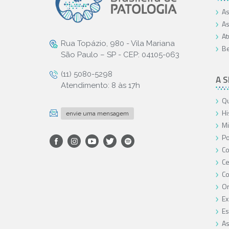
As
As
At
Rua Topázio, 980 - Vila Mariana
Be
São Paulo – SP - CEP: 04105-063
(11) 5080-5298
A 
Atendimento: 8 às 17h
Qu
Hi
envie uma mensagem
Mi
Po
Co
Ce
C
O
Ex
Es
As