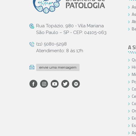
As
As
At
Rua Topázio, 980 - Vila Mariana
Be
São Paulo – SP - CEP: 04105-063
(11) 5080-5298
A 
Atendimento: 8 às 17h
Qu
Hi
envie uma mensagem
Mi
Po
Co
Ce
C
O
Ex
Es
As