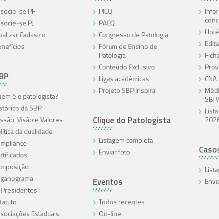
socie-se PF
PICQ
Info
conc
socie-se PJ
PACQ
Hoté
ualizar Cadastro
Congresso de Patologia
Edita
nefícios
Fórum de Ensino de
Patologia
Ficha
Conteúdo Exclusivo
Prov
SBP
Ligas acadêmicas
CNA
Projeto SBP Inspira
Médi
em é o patologista?
SBP
stórico da SBP
List
Clique do Patologista
ssão, Visão e Valores
202
lítica da qualidade
Listagem completa
mpliance
Caso
Enviar foto
rtificados
omposição
List
rganograma
Eventos
Envi
 Presidentes
tatuto
Todos recentes
sociações Estaduais
On-line