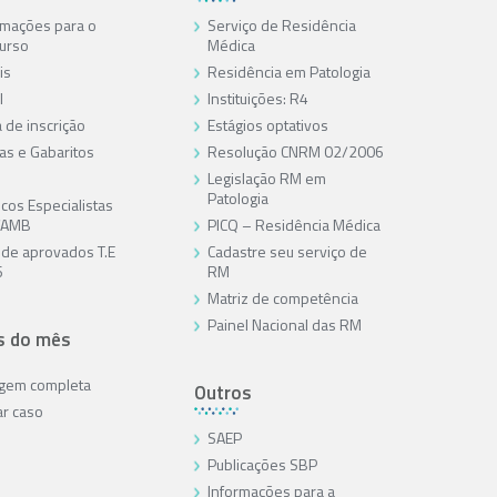
rmações para o
Serviço de Residência
urso
Médica
is
Residência em Patologia
l
Instituições: R4
 de inscrição
Estágios optativos
as e Gabaritos
Resolução CNRM 02/2006
Legislação RM em
Patologia
cos Especialistas
/AMB
PICQ – Residência Médica
a de aprovados T.E
Cadastre seu serviço de
6
RM
Matriz de competência
Painel Nacional das RM
s do mês
agem completa
Outros
ar caso
SAEP
Publicações SBP
Informações para a