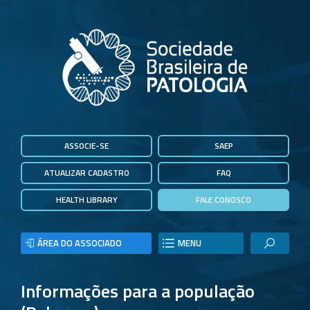
ASSOCIE-SE
SAEP
ATUALIZAR CADASTRO
FAQ
HEALTH LIBRARY
FALE CONOSCO
ÁREA DO ASSOCIADO
MENU
Informações para a população