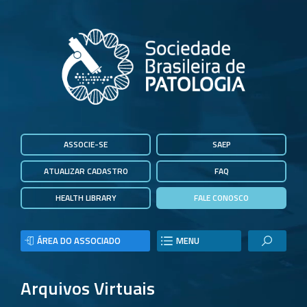
ASSOCIE-SE
SAEP
ATUALIZAR CADASTRO
FAQ
HEALTH LIBRARY
FALE CONOSCO
ÁREA DO ASSOCIADO
MENU
Arquivos Virtuais