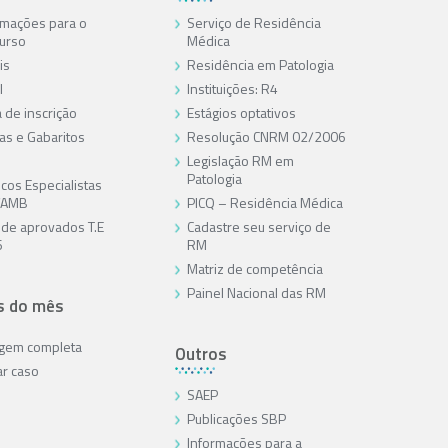
rmações para o
Serviço de Residência
urso
Médica
is
Residência em Patologia
l
Instituições: R4
 de inscrição
Estágios optativos
as e Gabaritos
Resolução CNRM 02/2006
Legislação RM em
Patologia
cos Especialistas
/AMB
PICQ – Residência Médica
a de aprovados T.E
Cadastre seu serviço de
6
RM
Matriz de competência
Painel Nacional das RM
s do mês
agem completa
Outros
ar caso
SAEP
Publicações SBP
Informações para a