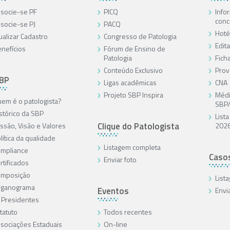
socie-se PF
PICQ
Info
conc
socie-se PJ
PACQ
Hoté
ualizar Cadastro
Congresso de Patologia
Edita
nefícios
Fórum de Ensino de
Patologia
Ficha
Conteúdo Exclusivo
Prov
SBP
Ligas acadêmicas
CNA
Projeto SBP Inspira
Médi
em é o patologista?
SBP
stórico da SBP
List
Clique do Patologista
ssão, Visão e Valores
202
lítica da qualidade
Listagem completa
mpliance
Caso
Enviar foto
rtificados
omposição
List
rganograma
Eventos
Envi
 Presidentes
tatuto
Todos recentes
sociações Estaduais
On-line