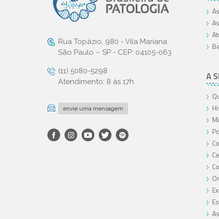
As
As
At
Rua Topázio, 980 - Vila Mariana
Be
São Paulo – SP - CEP: 04105-063
(11) 5080-5298
A 
Atendimento: 8 às 17h
Qu
Hi
envie uma mensagem
Mi
Po
Co
Ce
C
O
Ex
Es
As