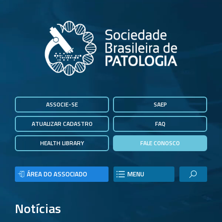
ASSOCIE-SE
SAEP
ATUALIZAR CADASTRO
FAQ
HEALTH LIBRARY
FALE CONOSCO
ÁREA DO ASSOCIADO
MENU
Notícias