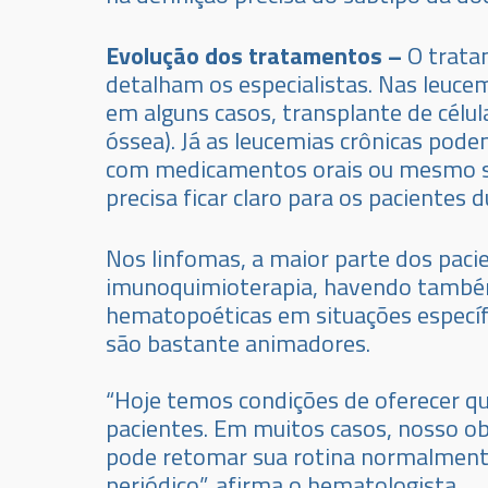
Evolução dos tratamentos –
O trata
detalham os especialistas. Nas leuce
em alguns casos, transplante de célu
óssea). Já as leucemias crônicas pod
com medicamentos orais ou mesmo s
precisa ficar claro para os pacient
Nos linfomas, a maior parte dos paci
imunoquimioterapia, havendo também 
hematopoéticas em situações específi
são bastante animadores.
“Hoje temos condições de oferecer qu
pacientes. Em muitos casos, nosso obj
pode retomar sua rotina normalme
periódico”, afirma o hematologista.