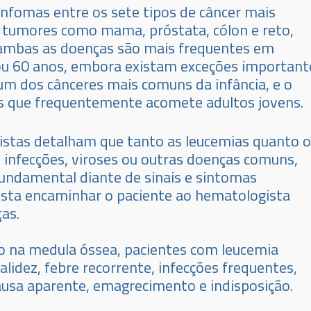
nfomas entre os sete tipos de câncer mais
e tumores como mama, próstata, cólon e reto,
 ambas as doenças são mais frequentes em
u 60 anos, embora existam exceções important
 um dos cânceres mais comuns da infância, e o
s que frequentemente acomete adultos jovens.
listas detalham que tanto as leucemias quanto 
infecções, viroses ou outras doenças comuns,
 fundamental diante de sinais e sintomas
ista encaminhar o paciente ao hematologista
as.
o na medula óssea, pacientes com leucemia
lidez, febre recorrente, infecções frequentes,
a aparente, emagrecimento e indisposição.