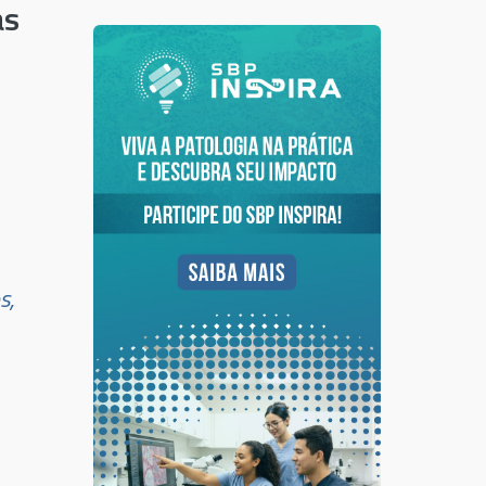
as
s,