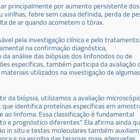
ar principalmente por aumento persistente dos
u virilhas, febre sem causa definida, perda de pe
alta de ar quando acometem o tórax.
vel pela investigação clínica e pelo tratamento
damental na confirmação diagnóstica,
 da análise das biópsias dos linfonodos ou de
ões específicas, também participa da avaliação 
 materiais utilizados na investigação de algumas
tir da biópsia, utilizamos a avaliação microscópi
 que identifica proteínas específicas em amostr
 ao linfoma. Essa classificação é fundamental
o e prognóstico diferentes”. Ela afirma ainda q
o in situ e testes moleculares também auxiliam
oença e na escolha das terapias mais adequadas.