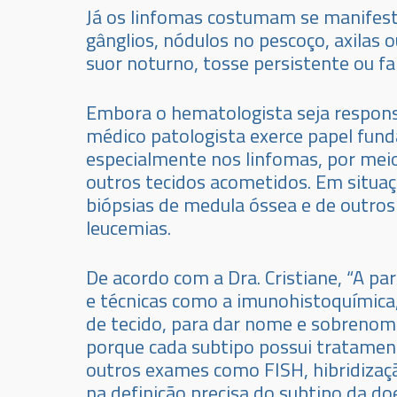
Já os linfomas costumam se manifest
gânglios, nódulos no pescoço, axilas o
suor noturno, tosse persistente ou f
Embora o hematologista seja responsá
médico patologista exerce papel fun
especialmente nos linfomas, por meio
outros tecidos acometidos. Em situaç
biópsias de medula óssea e de outros
leucemias.
De acordo com a Dra. Cristiane, “A par
e técnicas como a imunohistoquímica,
de tecido, para dar nome e sobrenome
porque cada subtipo possui tratament
outros exames como FISH, hibridizaçã
na definição precisa do subtipo da d