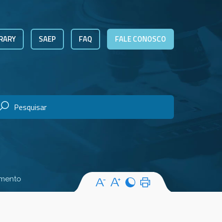
RARY
SAEP
FAQ
FALE CONOSCO
amento