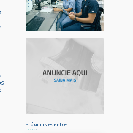
e
s
e
os
s
Próximos eventos