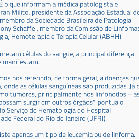
 É o que informam a médica patologista e
ran Milito, presidente da Associação Estadual d
e membro da Sociedade Brasileira de Patologia
 Rony Schaffel, membro da Comissão de Linfoma
gia, Hemoterapia e Terapia Celular (ABHH).
etam células do sangue, a principal diferença
e manifestam.
os nos referindo, de forma geral, a doenças qu
onde as células sanguíneas são produzidas. Já 
o tumores, principalmente nos linfonodos – a
ssam surgir em outros órgãos”, pontua o
o Serviço de Hematologia do Hospital
dade Federal do Rio de Janeiro (UFRJ).
ste apenas um tipo de leucemia ou de linfoma.