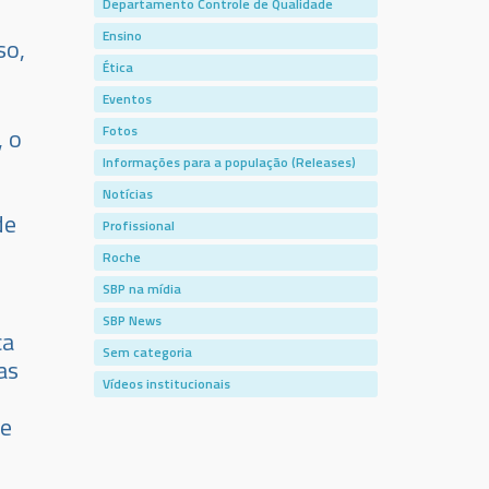
Departamento Controle de Qualidade
Ensino
so,
Ética
Eventos
Fotos
, o
Informações para a população (Releases)
Notícias
de
Profissional
Roche
SBP na mídia
SBP News
ca
Sem categoria
as
Vídeos institucionais
ue