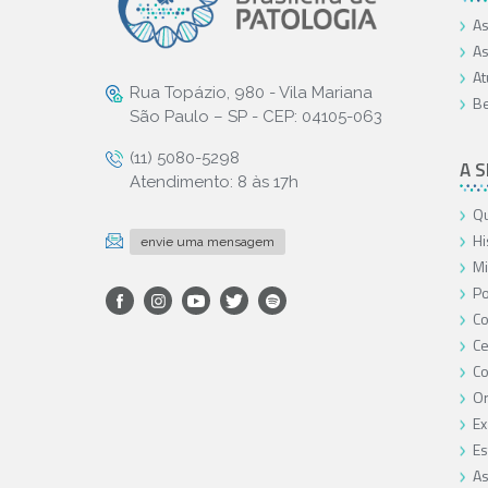
As
As
At
Rua Topázio, 980 - Vila Mariana
Be
São Paulo – SP - CEP: 04105-063
(11) 5080-5298
A 
Atendimento: 8 às 17h
Qu
Hi
envie uma mensagem
Mi
Po
Co
Ce
C
O
Ex
Es
As