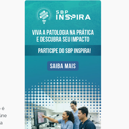
 é
eúne
ca