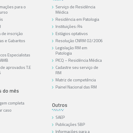
rmações para o
Serviço de Residência
urso
Médica
is
Residência em Patologia
l
Instituições: R4
 de inscrição
Estágios optativos
as e Gabaritos
Resolução CNRM 02/2006
Legislação RM em
Patologia
cos Especialistas
/AMB
PICQ – Residência Médica
a de aprovados T.E
Cadastre seu serviço de
6
RM
Matriz de competência
Painel Nacional das RM
s do mês
agem completa
Outros
ar caso
SAEP
Publicações SBP
Informações para a