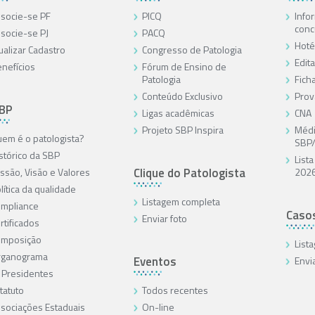
socie-se PF
PICQ
Info
conc
socie-se PJ
PACQ
Hoté
ualizar Cadastro
Congresso de Patologia
Edita
nefícios
Fórum de Ensino de
Patologia
Ficha
Conteúdo Exclusivo
Prov
SBP
Ligas acadêmicas
CNA
Projeto SBP Inspira
Médi
em é o patologista?
SBP
stórico da SBP
List
Clique do Patologista
ssão, Visão e Valores
202
lítica da qualidade
Listagem completa
mpliance
Caso
Enviar foto
rtificados
omposição
List
rganograma
Eventos
Envi
 Presidentes
tatuto
Todos recentes
sociações Estaduais
On-line