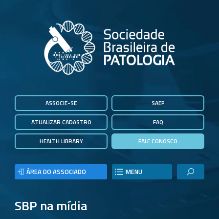
ASSOCIE-SE
SAEP
ATUALIZAR CADASTRO
FAQ
HEALTH LIBRARY
FALE CONOSCO
ÁREA DO ASSOCIADO
MENU
SBP na mídia