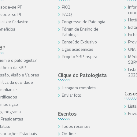
socie-se PF
PICQ
Info
conc
socie-se PJ
PACQ
Hoté
ualizar Cadastro
Congresso de Patologia
Edita
nefícios
Fórum de Ensino de
Patologia
Ficha
Conteúdo Exclusivo
Prov
SBP
Ligas acadêmicas
CNA
Projeto SBP Inspira
Médi
em é o patologista?
SBP
stórico da SBP
List
Clique do Patologista
ssão, Visão e Valores
202
lítica da qualidade
Listagem completa
mpliance
Caso
Enviar foto
rtificados
omposição
List
rganograma
Eventos
Envi
 Presidentes
tatuto
Todos recentes
sociações Estaduais
On-line