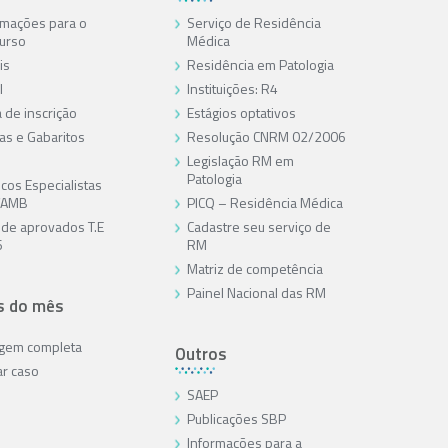
rmações para o
Serviço de Residência
urso
Médica
is
Residência em Patologia
l
Instituições: R4
 de inscrição
Estágios optativos
as e Gabaritos
Resolução CNRM 02/2006
Legislação RM em
Patologia
cos Especialistas
/AMB
PICQ – Residência Médica
a de aprovados T.E
Cadastre seu serviço de
6
RM
Matriz de competência
Painel Nacional das RM
s do mês
agem completa
Outros
ar caso
SAEP
Publicações SBP
Informações para a