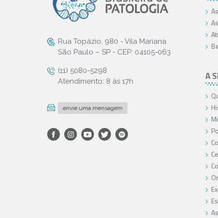
As
As
At
Rua Topázio, 980 - Vila Mariana
Be
São Paulo – SP - CEP: 04105-063
(11) 5080-5298
A 
Atendimento: 8 às 17h
Qu
Hi
envie uma mensagem
Mi
Po
Co
Ce
C
O
Ex
Es
As