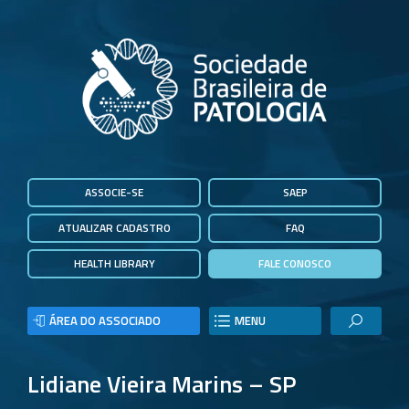
ASSOCIE-SE
SAEP
ATUALIZAR CADASTRO
FAQ
HEALTH LIBRARY
FALE CONOSCO
ÁREA DO ASSOCIADO
MENU
Lidiane Vieira Marins – SP