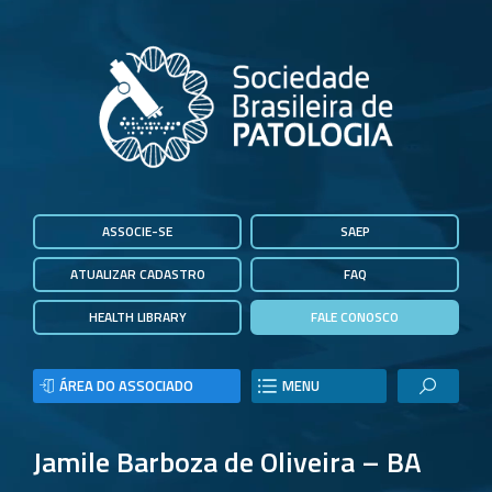
ASSOCIE-SE
SAEP
ATUALIZAR CADASTRO
FAQ
HEALTH LIBRARY
FALE CONOSCO
ÁREA DO ASSOCIADO
MENU
Jamile Barboza de Oliveira – BA