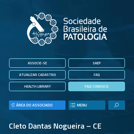
ASSOCIE-SE
SAEP
ATUALIZAR CADASTRO
FAQ
HEALTH LIBRARY
FALE CONOSCO
ÁREA DO ASSOCIADO
MENU
Cleto Dantas Nogueira – CE