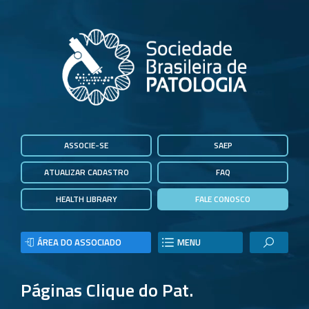
ASSOCIE-SE
SAEP
ATUALIZAR CADASTRO
FAQ
HEALTH LIBRARY
FALE CONOSCO
ÁREA DO ASSOCIADO
MENU
Páginas Clique do Pat.