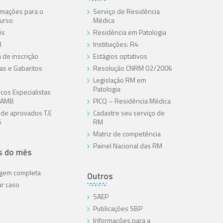
rmações para o
Serviço de Residência
urso
Médica
is
Residência em Patologia
l
Instituições: R4
 de inscrição
Estágios optativos
as e Gabaritos
Resolução CNRM 02/2006
Legislação RM em
Patologia
cos Especialistas
/AMB
PICQ – Residência Médica
a de aprovados T.E
Cadastre seu serviço de
6
RM
Matriz de competência
Painel Nacional das RM
s do mês
agem completa
Outros
ar caso
SAEP
Publicações SBP
Informações para a