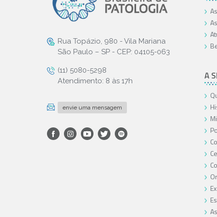
As
As
At
Rua Topázio, 980 - Vila Mariana
Be
São Paulo – SP - CEP: 04105-063
(11) 5080-5298
A 
Atendimento: 8 às 17h
Qu
Hi
envie uma mensagem
Mi
Po
Co
Ce
C
O
Ex
Es
As