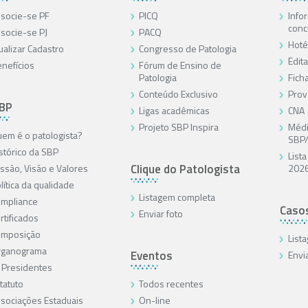
socie-se PF
PICQ
Info
conc
socie-se PJ
PACQ
Hoté
ualizar Cadastro
Congresso de Patologia
Edita
nefícios
Fórum de Ensino de
Patologia
Ficha
Conteúdo Exclusivo
Prov
SBP
Ligas acadêmicas
CNA
Projeto SBP Inspira
Médi
em é o patologista?
SBP
stórico da SBP
List
Clique do Patologista
ssão, Visão e Valores
202
lítica da qualidade
Listagem completa
mpliance
Caso
Enviar foto
rtificados
omposição
List
rganograma
Eventos
Envi
 Presidentes
tatuto
Todos recentes
sociações Estaduais
On-line