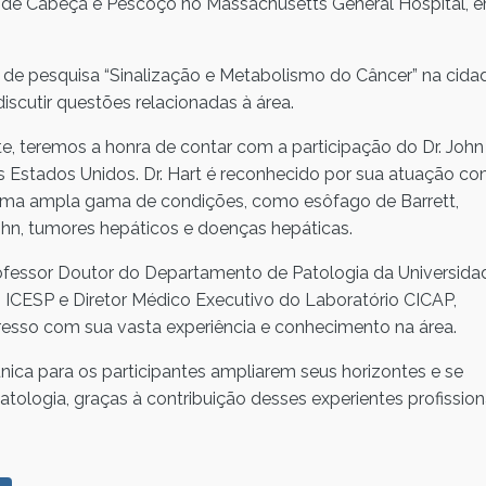
a de Cabeça e Pescoço no Massachusetts General Hospital, 
 de pesquisa “Sinalização e Metabolismo do Câncer” na cida
discutir questões relacionadas à área.
e, teremos a honra de contar com a participação do Dr. John
dos Estados Unidos. Dr. Hart é reconhecido por sua atuação c
uma ampla gama de condições, como esôfago de Barrett,
rohn, tumores hepáticos e doenças hepáticas.
rofessor Doutor do Departamento de Patologia da Universida
o ICESP e Diretor Médico Executivo do Laboratório CICAP,
esso com sua vasta experiência e conhecimento na área.
ica para os participantes ampliarem seus horizontes e se
ologia, graças à contribuição desses experientes profissiona