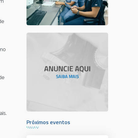
em
de
omo
de
is.
Próximos eventos