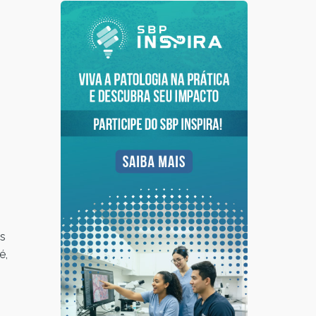
os
é,