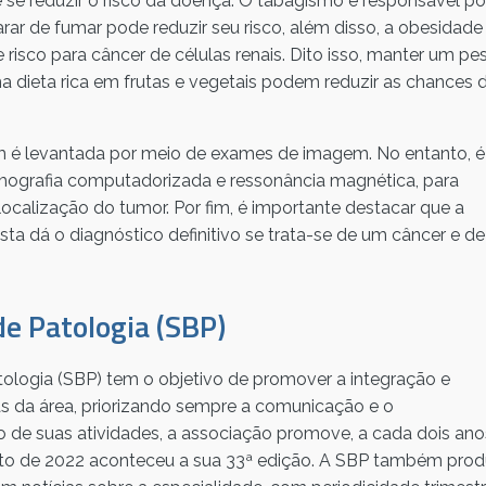
 se reduzir o risco da doença. O tabagismo é responsável po
ar de fumar pode reduzir seu risco, além disso, a obesidade
risco para câncer de células renais. Dito isso, manter um pe
ma dieta rica em frutas e vegetais podem reduzir as chances 
im é levantada por meio de exames de imagem. No entanto, é
mografia computadorizada e ressonância magnética, para
localização do tumor. Por fim, é importante destacar que a
sta dá o diagnóstico definitivo se trata-se de um câncer e de
de Patologia (SBP)
tologia (SBP) tem o objetivo de promover a integração e
s da área, priorizando sempre a comunicação e o
io de suas atividades, a associação promove, a cada dois ano
osto de 2022 aconteceu a sua 33ª edição. A SBP também pro