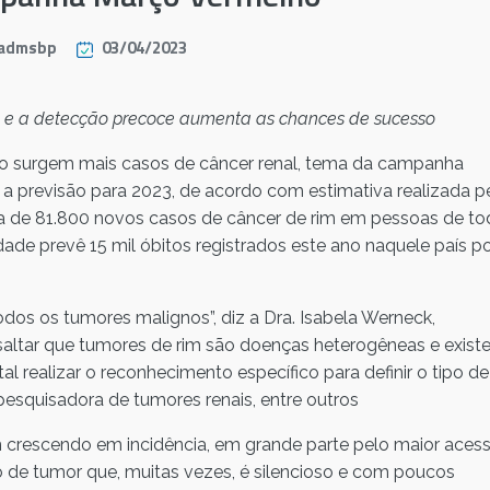
admsbp
03/04/2023
rim e a detecção precoce aumenta as chances de sucesso
o surgem mais casos de câncer renal, tema da campanha
 previsão para 2023, de acordo com estimativa realizada p
a de 81.800 novos casos de câncer de rim em pessoas de to
de prevê 15 mil óbitos registrados este ano naquele país p
dos os tumores malignos”, diz a Dra. Isabela Werneck,
ssaltar que tumores de rim são doenças heterogêneas e exis
l realizar o reconhecimento específico para definir o tipo de
esquisadora de tumores renais, entre outros
m crescendo em incidência, em grande parte pelo maior aces
de tumor que, muitas vezes, é silencioso e com poucos