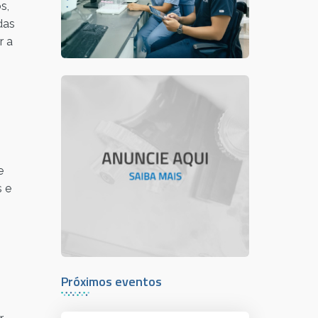
s,
das
r a
e
s e
Próximos eventos