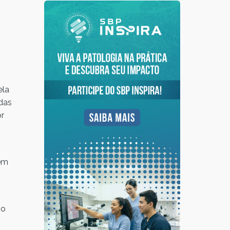
ela
das
or
tem
so