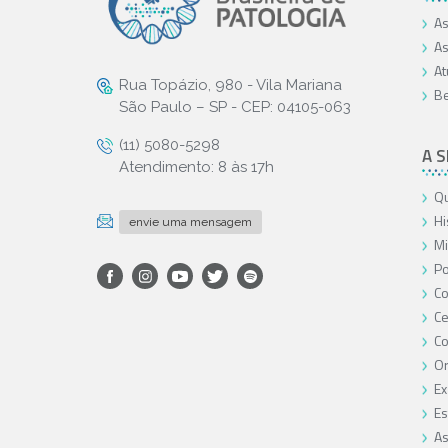
As
As
At
Rua Topázio, 980 - Vila Mariana
Be
São Paulo – SP - CEP: 04105-063
(11) 5080-5298
A 
Atendimento: 8 às 17h
Qu
Hi
envie uma mensagem
Mi
Po
Co
Ce
C
O
Ex
Es
As