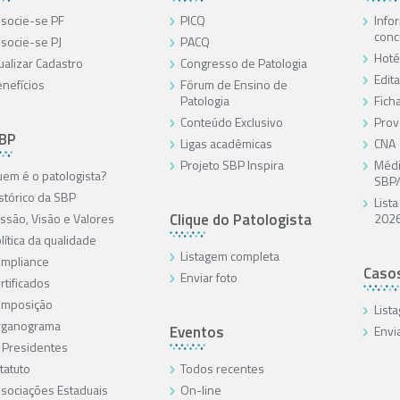
socie-se PF
PICQ
Info
conc
socie-se PJ
PACQ
Hoté
ualizar Cadastro
Congresso de Patologia
Edita
nefícios
Fórum de Ensino de
Patologia
Ficha
Conteúdo Exclusivo
Prov
SBP
Ligas acadêmicas
CNA
Projeto SBP Inspira
Médi
em é o patologista?
SBP
stórico da SBP
List
Clique do Patologista
ssão, Visão e Valores
202
lítica da qualidade
Listagem completa
mpliance
Caso
Enviar foto
rtificados
omposição
List
rganograma
Eventos
Envi
 Presidentes
tatuto
Todos recentes
sociações Estaduais
On-line