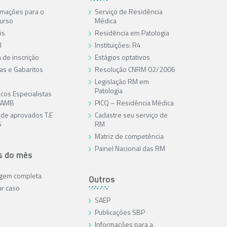
rmações para o
Serviço de Residência
urso
Médica
is
Residência em Patologia
l
Instituições: R4
 de inscrição
Estágios optativos
as e Gabaritos
Resolução CNRM 02/2006
Legislação RM em
Patologia
cos Especialistas
/AMB
PICQ – Residência Médica
a de aprovados T.E
Cadastre seu serviço de
6
RM
Matriz de competência
Painel Nacional das RM
s do mês
agem completa
Outros
ar caso
SAEP
Publicações SBP
Informações para a