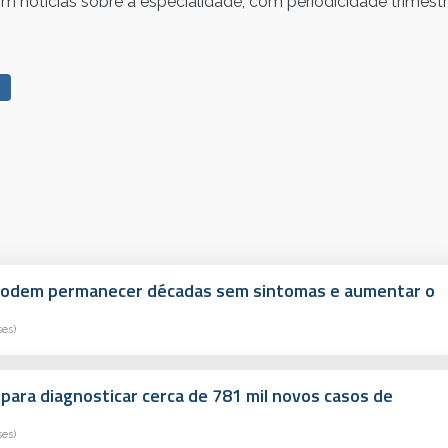
m notícias sobre a especialidade, com periodicidade trimestr
s podem permanecer décadas sem sintomas e aumentar o
ses)
 para diagnosticar cerca de 781 mil novos casos de
ses)