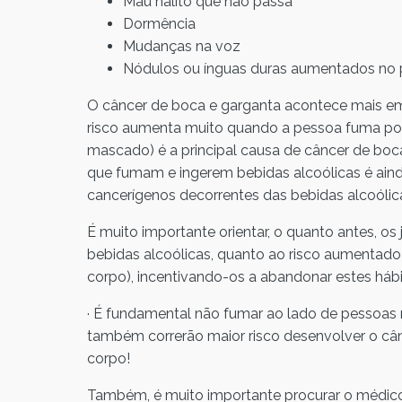
Mau hálito que não passa
Dormência
Mudanças na voz
Nódulos ou ínguas duras aumentados no
O câncer de boca e garganta acontece mais e
risco aumenta muito quando a pessoa fuma por
mascado) é a principal causa de câncer de boc
que fumam e ingerem bebidas alcoólicas é ainda 
cancerígenos decorrentes das bebidas alcoóli
É muito importante orientar, o quanto antes,
bebidas alcoólicas, quanto ao risco aumentado
corpo), incentivando-os a abandonar estes hábi
· É fundamental não fumar ao lado de pessoas 
também correrão maior risco desenvolver o câ
corpo!
Também, é muito importante procurar o médico