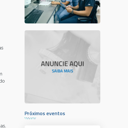
as
em
 do
Próximos eventos
as.