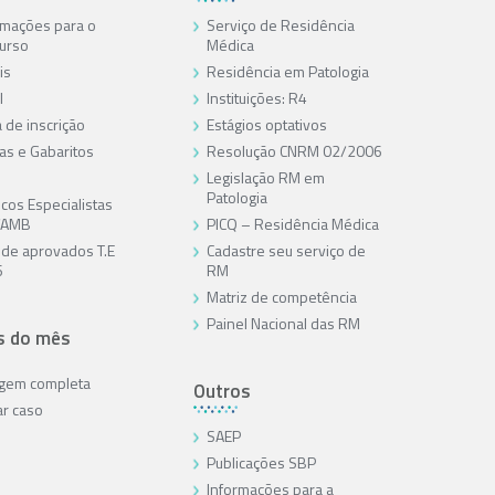
rmações para o
Serviço de Residência
urso
Médica
is
Residência em Patologia
l
Instituições: R4
 de inscrição
Estágios optativos
as e Gabaritos
Resolução CNRM 02/2006
Legislação RM em
Patologia
cos Especialistas
/AMB
PICQ – Residência Médica
a de aprovados T.E
Cadastre seu serviço de
6
RM
Matriz de competência
Painel Nacional das RM
s do mês
agem completa
Outros
ar caso
SAEP
Publicações SBP
Informações para a