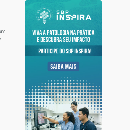
mam
e