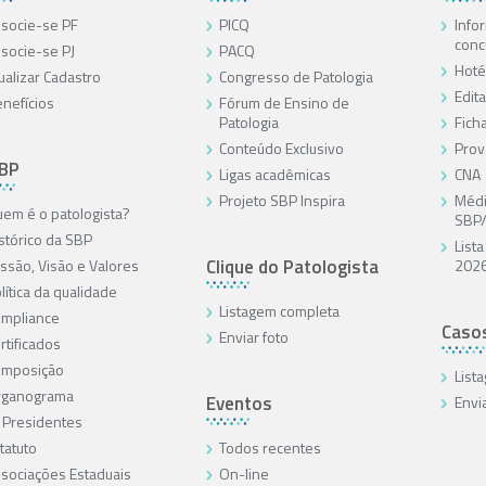
socie-se PF
PICQ
Info
conc
socie-se PJ
PACQ
Hoté
ualizar Cadastro
Congresso de Patologia
Edita
nefícios
Fórum de Ensino de
Patologia
Ficha
Conteúdo Exclusivo
Prov
SBP
Ligas acadêmicas
CNA
Projeto SBP Inspira
Médi
em é o patologista?
SBP
stórico da SBP
List
Clique do Patologista
ssão, Visão e Valores
202
lítica da qualidade
Listagem completa
mpliance
Caso
Enviar foto
rtificados
omposição
List
rganograma
Eventos
Envi
 Presidentes
tatuto
Todos recentes
sociações Estaduais
On-line