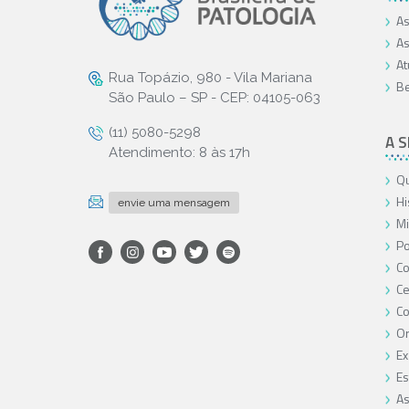
As
As
At
Rua Topázio, 980 - Vila Mariana
Be
São Paulo – SP - CEP: 04105-063
(11) 5080-5298
A 
Atendimento: 8 às 17h
Qu
Hi
envie uma mensagem
Mi
Po
Co
Ce
C
O
Ex
Es
As