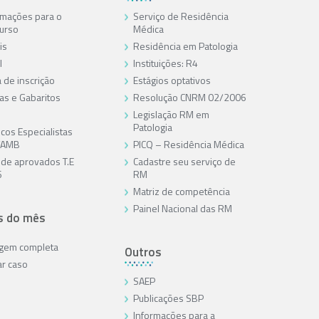
rmações para o
Serviço de Residência
urso
Médica
is
Residência em Patologia
l
Instituições: R4
 de inscrição
Estágios optativos
as e Gabaritos
Resolução CNRM 02/2006
Legislação RM em
Patologia
cos Especialistas
/AMB
PICQ – Residência Médica
a de aprovados T.E
Cadastre seu serviço de
6
RM
Matriz de competência
Painel Nacional das RM
s do mês
agem completa
Outros
ar caso
SAEP
Publicações SBP
Informações para a