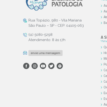
As
As
At
Rua Topázio, 980 - Vila Mariana
Be
São Paulo – SP - CEP: 04105-063
(11) 5080-5298
A 
Atendimento: 8 às 17h
Qu
Hi
envie uma mensagem
Mi
Po
Co
Ce
C
O
Ex
Es
As