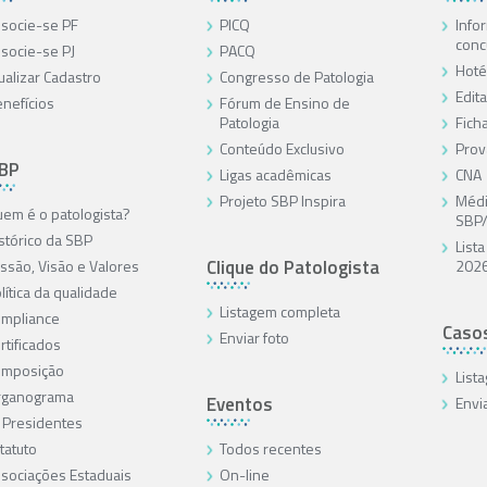
socie-se PF
PICQ
Info
conc
socie-se PJ
PACQ
Hoté
ualizar Cadastro
Congresso de Patologia
Edita
nefícios
Fórum de Ensino de
Patologia
Ficha
Conteúdo Exclusivo
Prov
SBP
Ligas acadêmicas
CNA
Projeto SBP Inspira
Médi
em é o patologista?
SBP
stórico da SBP
List
Clique do Patologista
ssão, Visão e Valores
202
lítica da qualidade
Listagem completa
mpliance
Caso
Enviar foto
rtificados
omposição
List
rganograma
Eventos
Envi
 Presidentes
tatuto
Todos recentes
sociações Estaduais
On-line