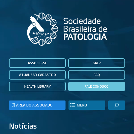
ASSOCIE-SE
SAEP
ATUALIZAR CADASTRO
FAQ
HEALTH LIBRARY
FALE CONOSCO
ÁREA DO ASSOCIADO
MENU
Notícias