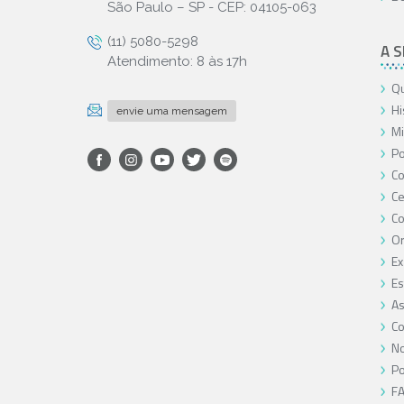
São Paulo – SP - CEP: 04105-063
(11) 5080-5298
A 
Atendimento: 8 às 17h
Qu
Hi
envie uma mensagem
Mi
Po
Co
Ce
C
O
Ex
Es
As
Co
No
Po
F