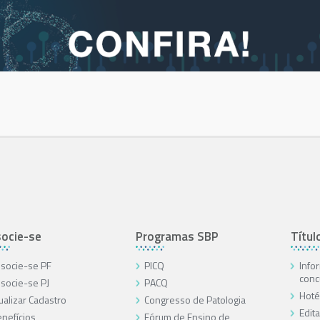
ocie-se
Programas SBP
Títul
socie-se PF
PICQ
Info
conc
socie-se PJ
PACQ
Hoté
ualizar Cadastro
Congresso de Patologia
Edita
nefícios
Fórum de Ensino de