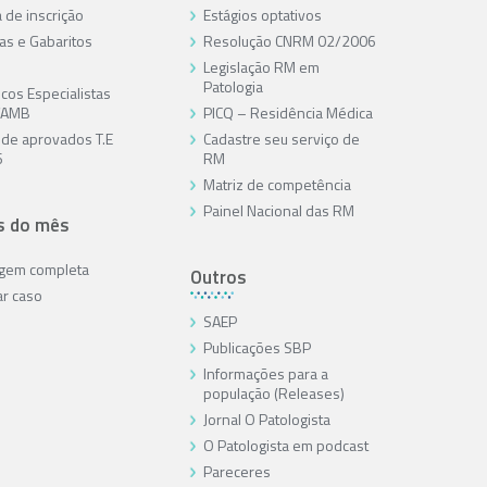
 de inscrição
Estágios optativos
as e Gabaritos
Resolução CNRM 02/2006
Legislação RM em
Patologia
cos Especialistas
/AMB
PICQ – Residência Médica
a de aprovados T.E
Cadastre seu serviço de
6
RM
Matriz de competência
Painel Nacional das RM
s do mês
agem completa
Outros
ar caso
SAEP
Publicações SBP
Informações para a
população (Releases)
Jornal O Patologista
O Patologista em podcast
Pareceres