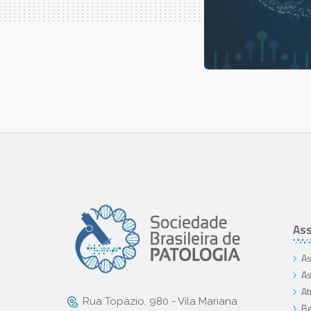
Ass
As
As
At
Rua Topázio, 980 - Vila Mariana
Be