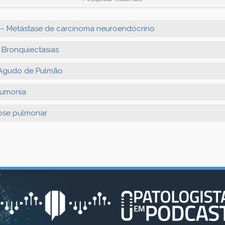
 – Metástase de carcinoma neuroendócrino
 Bronquiectasias
Agudo de Pulmão
eumonia
ose pulmonar