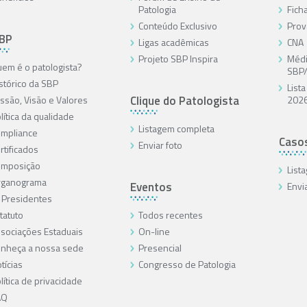
Patologia
Ficha
Conteúdo Exclusivo
Prov
SBP
Ligas acadêmicas
CNA
Projeto SBP Inspira
Médi
em é o patologista?
SBP
stórico da SBP
List
Clique do Patologista
ssão, Visão e Valores
202
lítica da qualidade
Listagem completa
mpliance
Caso
Enviar foto
rtificados
omposição
List
rganograma
Eventos
Envi
 Presidentes
tatuto
Todos recentes
sociações Estaduais
On-line
nheça a nossa sede
Presencial
tícias
Congresso de Patologia
lítica de privacidade
AQ