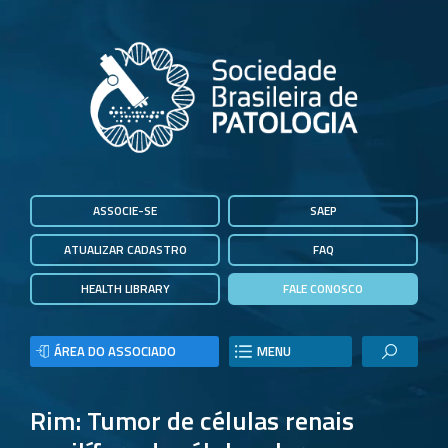
ASSOCIE-SE
SAEP
ATUALIZAR CADASTRO
FAQ
HEALTH LIBRARY
FALE CONOSCO
ÁREA DO ASSOCIADO
MENU
Rim: Tumor de células renais