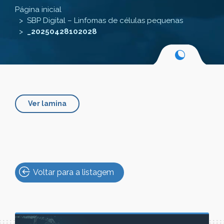
Página inicial
SBP Digital – Linfomas de células pequenas
_20250428102028
Ver lamina
Voltar para a listagem