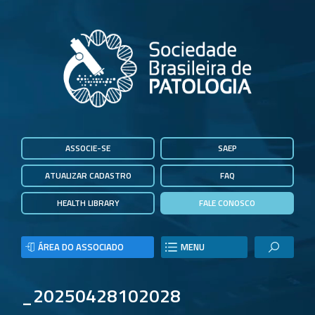
ASSOCIE-SE
SAEP
ATUALIZAR CADASTRO
FAQ
HEALTH LIBRARY
FALE CONOSCO
ÁREA DO ASSOCIADO
MENU
_20250428102028