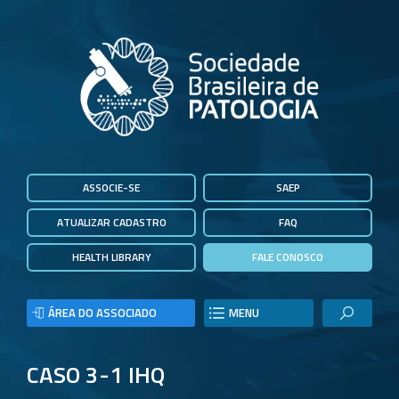
ASSOCIE-SE
SAEP
ATUALIZAR CADASTRO
FAQ
HEALTH LIBRARY
FALE CONOSCO
ÁREA DO ASSOCIADO
MENU
CASO 3-1 IHQ