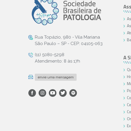
Ass
As
As
At
Rua Topázio, 980 - Vila Mariana
Be
São Paulo – SP - CEP: 04105-063
(11) 5080-5298
A 
Atendimento: 8 às 17h
Qu
Hi
envie uma mensagem
Mi
Po
Co
Ce
C
O
Ex