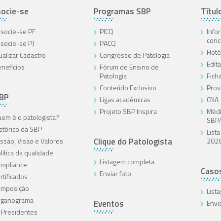
ocie-se
Programas SBP
Títul
socie-se PF
PICQ
Info
conc
socie-se PJ
PACQ
Hoté
ualizar Cadastro
Congresso de Patologia
Edita
nefícios
Fórum de Ensino de
Patologia
Ficha
Conteúdo Exclusivo
Prov
SBP
Ligas acadêmicas
CNA
Projeto SBP Inspira
Médi
em é o patologista?
SBP
stórico da SBP
List
Clique do Patologista
ssão, Visão e Valores
202
lítica da qualidade
Listagem completa
mpliance
Caso
Enviar foto
rtificados
omposição
List
rganograma
Eventos
Envi
 Presidentes