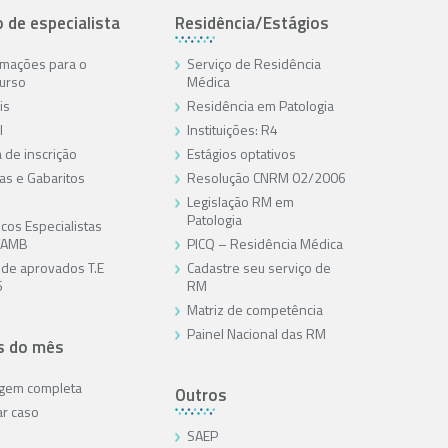
o de especialista
Residência/Estágios
rmações para o
Serviço de Residência
urso
Médica
is
Residência em Patologia
l
Instituições: R4
 de inscrição
Estágios optativos
as e Gabaritos
Resolução CNRM 02/2006
Legislação RM em
Patologia
cos Especialistas
/AMB
PICQ – Residência Médica
a de aprovados T.E
Cadastre seu serviço de
6
RM
Matriz de competência
Painel Nacional das RM
s do mês
agem completa
Outros
ar caso
SAEP