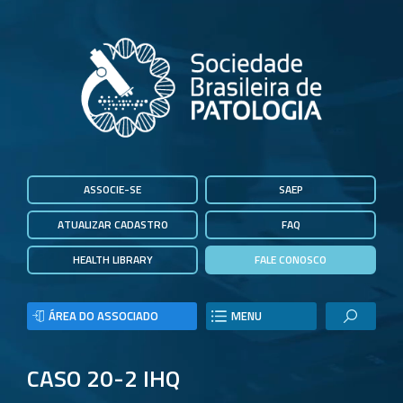
ASSOCIE-SE
SAEP
ATUALIZAR CADASTRO
FAQ
HEALTH LIBRARY
FALE CONOSCO
ÁREA DO ASSOCIADO
MENU
CASO 20-2 IHQ