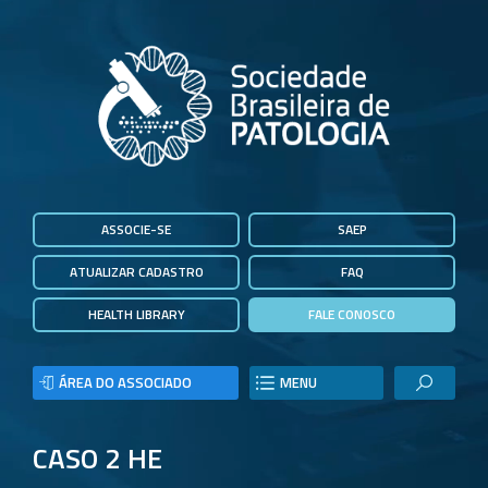
ASSOCIE-SE
SAEP
ATUALIZAR CADASTRO
FAQ
HEALTH LIBRARY
FALE CONOSCO
ÁREA DO ASSOCIADO
MENU
CASO 2 HE