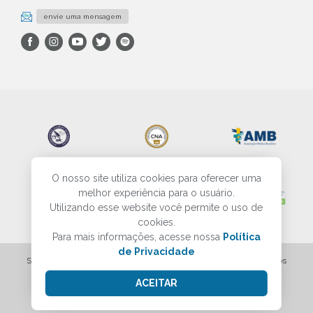
envie uma mensagem
O nosso site utiliza cookies para oferecer uma
melhor experiência para o usuário.
Utilizando esse website você permite o uso de
cookies.
Para mais informações, acesse nossa
Política
de Privacidade
SBP - Sociedade Brasileira de Patologia - Todos os direitos reservados
ACEITAR
Criação do site