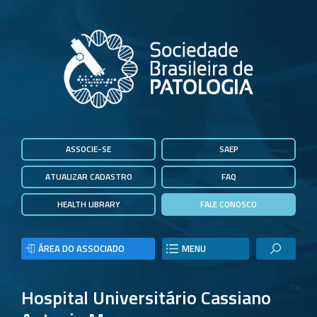
ASSOCIE-SE
SAEP
ATUALIZAR CADASTRO
FAQ
HEALTH LIBRARY
FALE CONOSCO
ÁREA DO ASSOCIADO
MENU
Hospital Universitário Cassiano