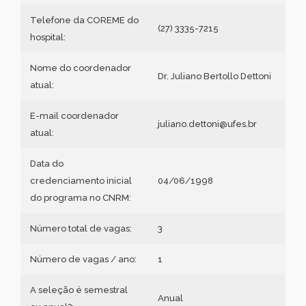
Telefone da COREME do
(27) 3335-7215
hospital:
Nome do coordenador
Dr. Juliano Bertollo Dettoni
atual:
E-mail coordenador
juliano.dettoni@ufes.br
atual:
Data do
credenciamento inicial
04/06/1998
do programa no CNRM:
Número total de vagas:
3
Número de vagas / ano:
1
A seleção é semestral
Anual