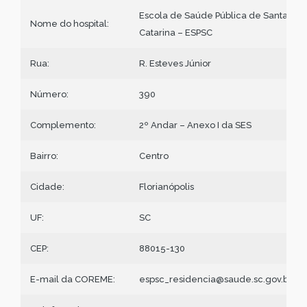
Escola de Saúde Pública de Santa
Nome do hospital:
Catarina – ESPSC
Rua:
R. Esteves Júnior
Número:
390
Complemento:
2º Andar – Anexo I da SES
Bairro:
Centro
Cidade:
Florianópolis
UF:
SC
CEP:
88015-130
E-mail da COREME:
espsc_residencia@saude.sc.gov.br