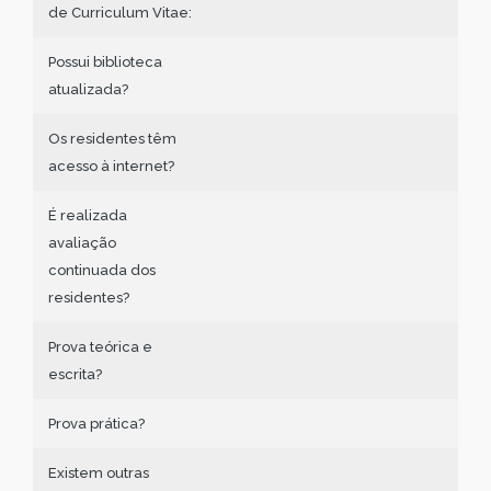
de Curriculum Vitae:
Possui biblioteca
atualizada?
Os residentes têm
acesso à internet?
É realizada
avaliação
continuada dos
residentes?
Prova teórica e
escrita?
Prova prática?
Existem outras