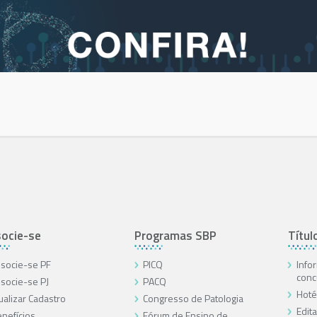
ocie-se
Programas SBP
Títul
socie-se PF
PICQ
Info
conc
socie-se PJ
PACQ
Hoté
ualizar Cadastro
Congresso de Patologia
Edita
nefícios
Fórum de Ensino de