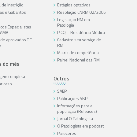
 de inscrição
Estágios optativos
as e Gabaritos
Resolução CNRM 02/2006
Legislação RM em
Patologia
cos Especialistas
/AMB
PICQ – Residência Médica
a de aprovados T.E
Cadastre seu serviço de
6
RM
Matriz de competência
Painel Nacional das RM
s do mês
agem completa
Outros
ar caso
SAEP
Publicações SBP
Informações para a
população (Releases)
Jornal O Patologista
O Patologista em podcast
Pareceres