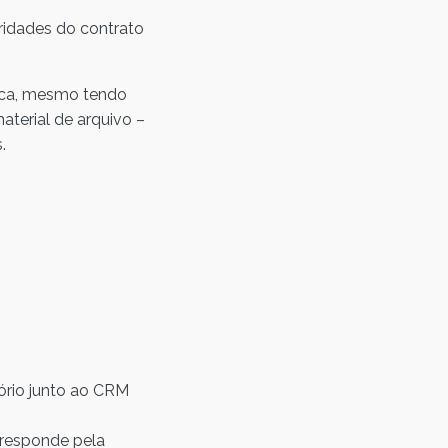
ridades do contrato
nica, mesmo tendo
terial de arquivo –
.
ório junto ao CRM
 responde pela