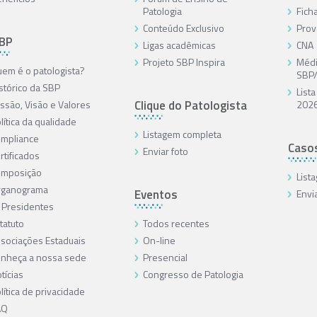
Patologia
Ficha
Conteúdo Exclusivo
Prov
SBP
Ligas acadêmicas
CNA
Projeto SBP Inspira
Médi
em é o patologista?
SBP
stórico da SBP
List
Clique do Patologista
ssão, Visão e Valores
202
lítica da qualidade
Listagem completa
mpliance
Caso
Enviar foto
rtificados
omposição
List
rganograma
Eventos
Envi
 Presidentes
tatuto
Todos recentes
sociações Estaduais
On-line
nheça a nossa sede
Presencial
tícias
Congresso de Patologia
lítica de privacidade
AQ