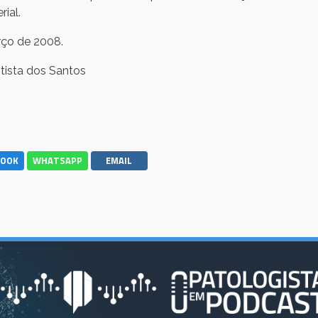
ial.
rço de 2008.
ptista dos Santos
BOOK
WHATSAPP
EMAIL