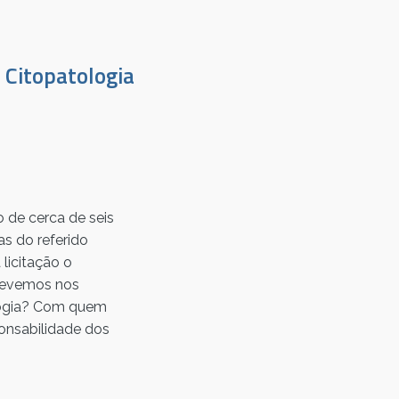
 Citopatologia
o de cerca de seis
s do referido
licitação o
 devemos nos
logia? Com quem
ponsabilidade dos