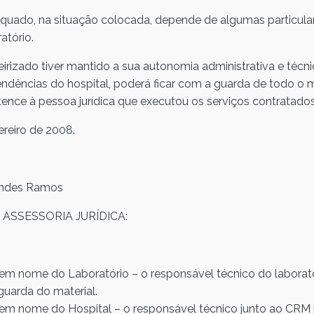
uado, na situação colocada, depende de algumas particula
atório.
ceirizado tiver mantido a sua autonomia administrativa e téc
dências do hospital, poderá ficar com a guarda de todo o ma
tence à pessoa jurídica que executou os serviços contratados
ereiro de 2008.
nandes Ramos
ASSESSORIA JURÍDICA:
em nome do Laboratório – o responsável técnico do laborat
guarda do material.
em nome do Hospital – o responsável técnico junto ao CRM