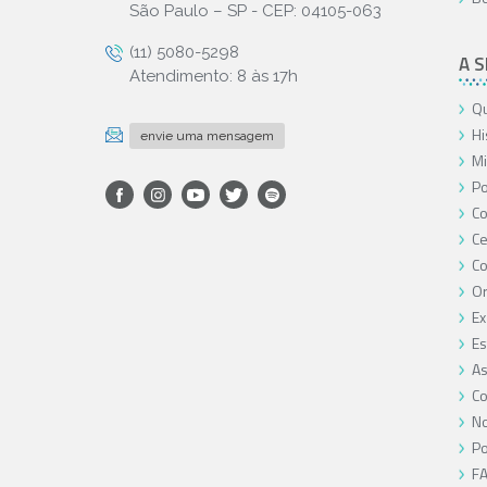
São Paulo – SP - CEP: 04105-063
(11) 5080-5298
A 
Atendimento: 8 às 17h
Qu
Hi
envie uma mensagem
Mi
Po
Co
Ce
C
O
Ex
Es
As
Co
No
Po
F