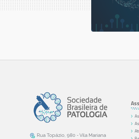
Ass
As
As
At
Rua Topázio, 980 - Vila Mariana
Be