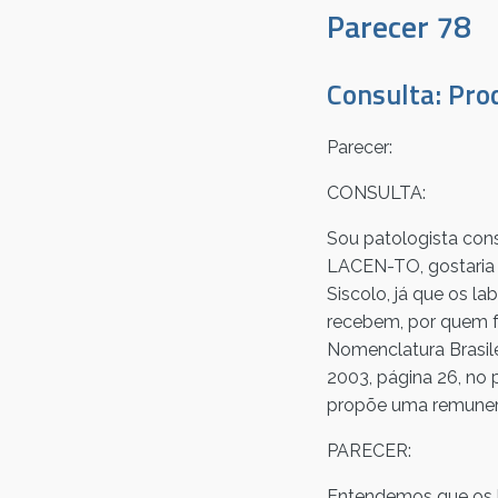
Parecer 78
Consulta: Pro
Parecer:
CONSULTA:
Sou patologista con
LACEN-TO, gostaria 
Siscolo, já que os la
recebem, por quem fa
Nomenclatura Brasile
2003, página 26, no
propõe uma remunera
PARECER:
Entendemos que os l