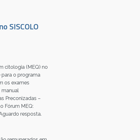
 no SISCOLO
m citologia (MEQ) no
e para o programa
zem os exames
o manual
cas Preconizadas –
 do Fórum MEQ:
Aguardo resposta.
 são remunerados em