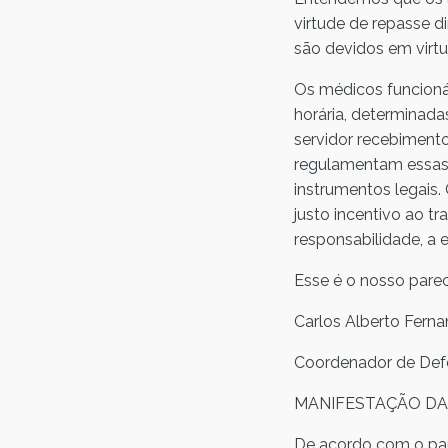
virtude de repasse d
são devidos em virtu
Os médicos funcionár
horária, determinada
servidor recebimento
regulamentam essas v
instrumentos legais.
justo incentivo ao 
responsabilidade, a
Esse é o nosso parec
Carlos Alberto Fer
Coordenador de Defe
MANIFESTAÇÃO DA 
De acordo com o par