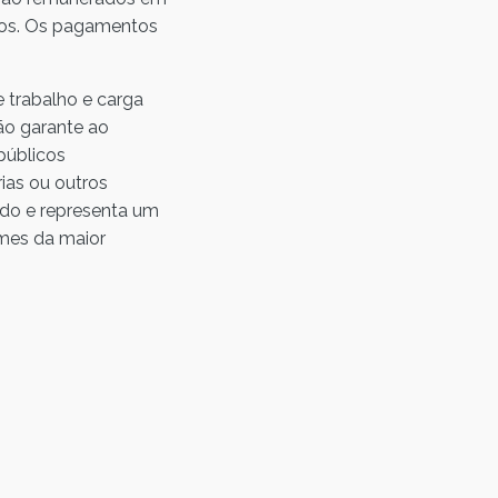
iços. Os pagamentos
 trabalho e carga
não garante ao
públicos
ias ou outros
ado e representa um
ames da maior
.