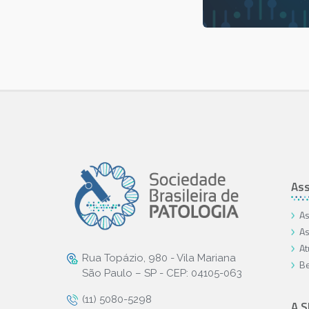
Ass
As
As
At
Rua Topázio, 980 - Vila Mariana
Be
São Paulo – SP - CEP: 04105-063
(11) 5080-5298
A 