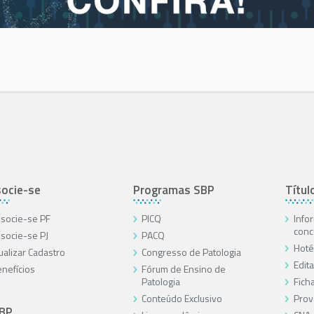
ocie-se
Programas SBP
Títul
socie-se PF
PICQ
Info
conc
socie-se PJ
PACQ
Hoté
ualizar Cadastro
Congresso de Patologia
Edita
nefícios
Fórum de Ensino de
Patologia
Ficha
Conteúdo Exclusivo
Prov
SBP