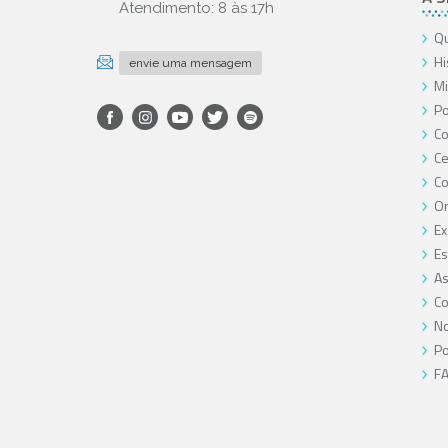
Atendimento: 8 às 17h
Qu
Hi
envie uma mensagem
Mi
Po
Co
Ce
C
O
Ex
Es
As
Co
No
Po
F