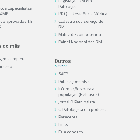
Legislação RM em
Patologia
cos Especialistas
/AMB
PICQ – Residência Médica
a de aprovados T.E
Cadastre seu serviço de
6
RM
Matriz de competência
Painel Nacional das RM
s do mês
agem completa
Outros
ar caso
SAEP
Publicações SBP
Informações para a
população (Releases)
Jornal O Patologista
O Patologista em podcast
Pareceres
Links
Fale conosco