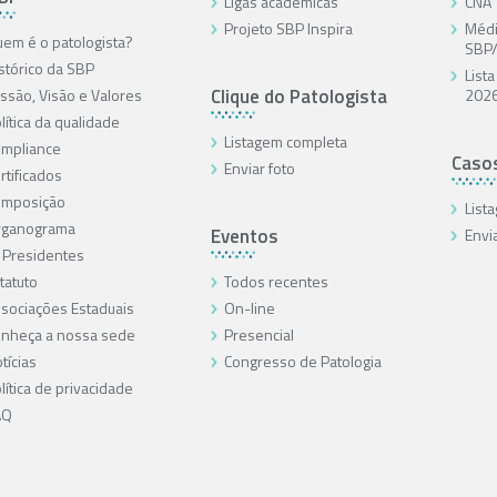
Ligas acadêmicas
CNA
Projeto SBP Inspira
Médi
em é o patologista?
SBP
stórico da SBP
List
Clique do Patologista
ssão, Visão e Valores
202
lítica da qualidade
Listagem completa
mpliance
Caso
Enviar foto
rtificados
omposição
List
rganograma
Eventos
Envi
 Presidentes
tatuto
Todos recentes
sociações Estaduais
On-line
nheça a nossa sede
Presencial
tícias
Congresso de Patologia
lítica de privacidade
AQ