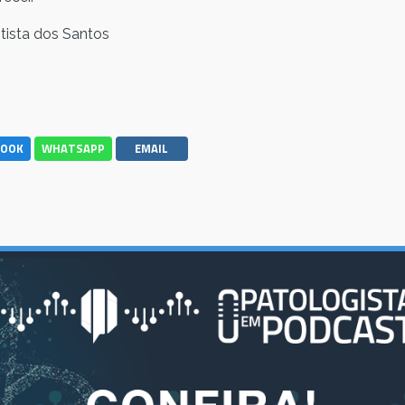
ptista dos Santos
BOOK
WHATSAPP
EMAIL