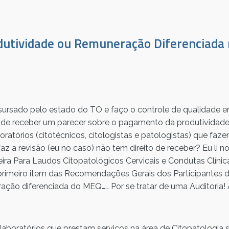
dutividade ou Remuneração Diferenciada
sursado pelo estado do TO e faço o controle de qualidade e
de receber um parecer sobre o pagamento da produtividad
boratórios (citotécnicos, citologistas e patologistas) que fa
z a revisão (eu no caso) não tem direito de receber? Eu li n
ira Para Laudos Citopatológicos Cervicais e Condutas Clíni
 primeiro item das Recomendações Gerais dos Participantes
ção diferenciada do MEQ…… Por se tratar de uma Auditoria! 
aboratórios que prestam serviços na área de Citopatologia